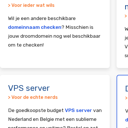
> Voor ieder wat wils
>
Wil je een andere beschikbare
domeinnaam checken
? Misschien is
W
jouw droomdomein nog wel beschikbaar
j
om te checken!
V
s
VPS server
> Voor de echte nerds
>
De goedkoopste budget
VPS server
van
V
Nederland en Belgie met een sublieme
d
performance en uptime? Bestel en zet