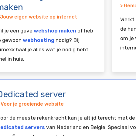
maken
> Gema
 Jouw eigen website op internet
Werkt 
de han
il je een gave
webshop maken
of heb
om je 
e gewoon
webhosting
nodig? Bij
intern
imexx haal je alles wat je nodig hebt
nel in huis.
Dedicated server
 Voor je groeiende website
oor de meeste rekenkracht kan je altijd terecht met de
edicated servers
van Nederland en Belgie. Speciaal vo